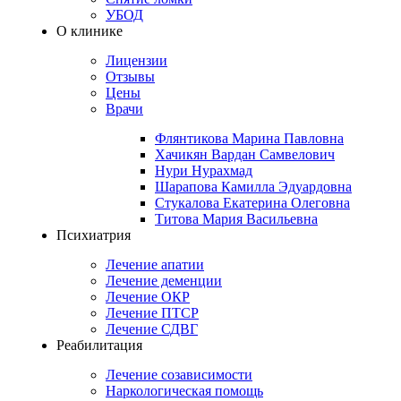
УБОД
О клинике
Лицензии
Отзывы
Цены
Врачи
Флянтикова Марина Павловна
Хачикян Вардан Самвелович
Нури Нурахмад
Шарапова Камилла Эдуардовна
Стукалова Екатерина Олеговна
Титова Мария Васильевна
Психиатрия
Лечение апатии
Лечение деменции
Лечение ОКР
Лечение ПТСР
Лечение СДВГ
Реабилитация
Лечение созависимости
Наркологическая помощь