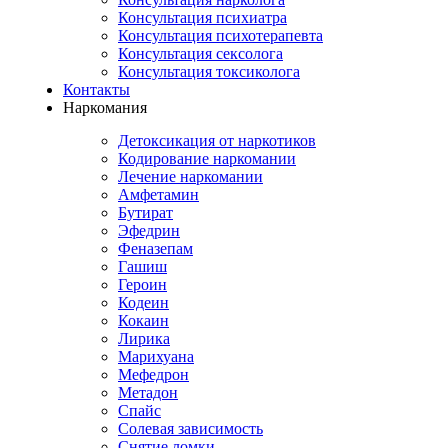
Консультация психиатра
Консультация психотерапевта
Консультация сексолога
Консультация токсиколога
Контакты
Наркомания
Детоксикация от наркотиков
Кодирование наркомании
Лечение наркомании
Амфетамин
Бутират
Эфедрин
Феназепам
Гашиш
Героин
Кодеин
Кокаин
Лирика
Марихуана
Мефедрон
Метадон
Спайс
Солевая зависимость
Снятие ломки