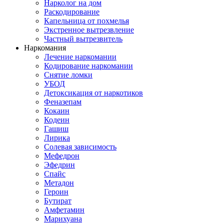
Нарколог на дом
Раскодирование
Капельница от похмелья
Экстренное вытрезвление
Частный вытрезвитель
Наркомания
Лечение наркомании
Кодирование наркомании
Снятие ломки
УБОД
Детоксикация от наркотиков
Феназепам
Кокаин
Кодеин
Гашиш
Лирика
Солевая зависимость
Мефедрон
Эфедрин
Спайс
Метадон
Героин
Бутират
Амфетамин
Марихуана