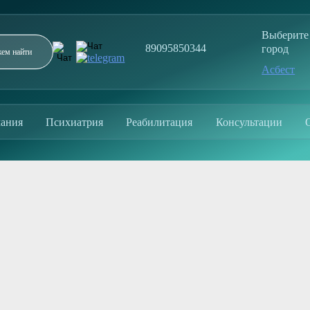
Выберите
89095850344
город
Асбест
Заполните форму и мы перезвоним в течение 5
минут
ания
Психиатрия
Реабилитация
Консультации
ОТПРАВИТЬ
Отправляя заявку, вы соглашаетесь с политикой
конфиденциальности