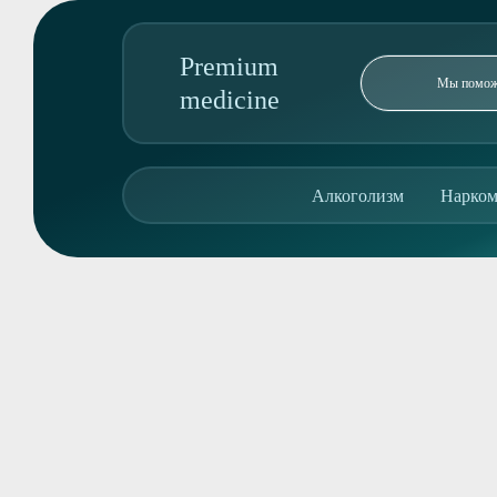
Premium
medicine
89095850344
Алкоголизм
Нарком
Адрес колл-центра:
7, микрорайон Больничный Городок
Алкоголизм
Наркомания
Реабилитация
Консультация
О клинике
Контакты