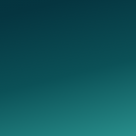
нтакты
Услуги
95850344
вывод из запоя
ес колл центра
лечение алкоголизма
микрорайон Больничный
кодирование от алкоголизма
одок
лечение наркомании
mium-medicine@yandex.ru