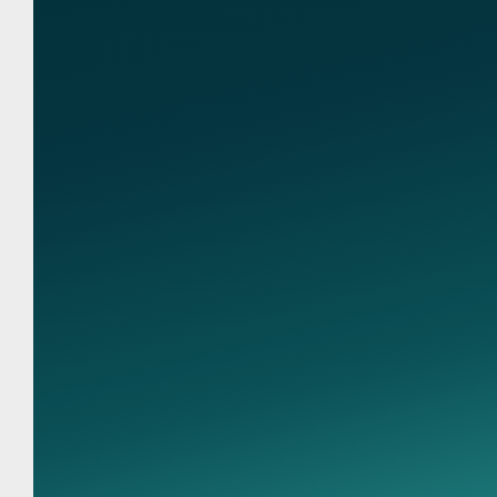
Связь с нами
Ко
89095850344
890
Адр
7, 
Гор
pre