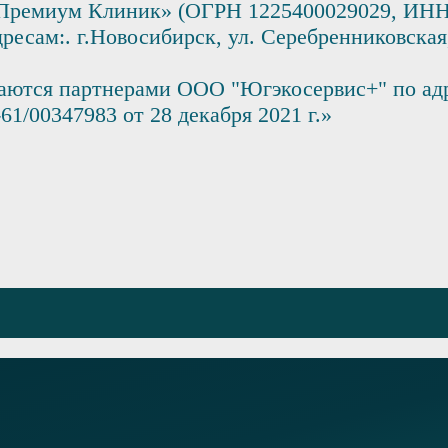
Премиум Клиник» (ОГРН 1225400029029, ИНН 
ресам:. г.Новосибирск, ул. Серебренниковская,
аются партнерами ООО "Югэкосервис+" по адре
1/00347983 от 28 декабря 2021 г.»