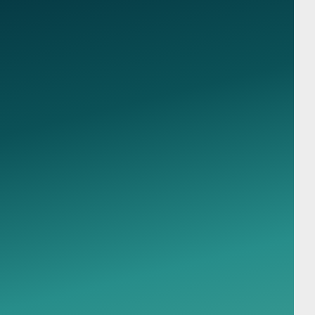
Карта сайта
География наркологической помощи
Политика обработки персональных данных
Согласие на обработку персональных данных
Пользовательское соглашение
Консультации
Политика конфиденциальности
Согласие на обработку ПД с
Консультации терапевта
помощью сервиса Яндекс Метрика
Консультация токсиколога
Консультация психотерапевта
Консультация сексолога
Принимаем к оплате
Консультация аддиктолога
Консультация психиатра
Консультация нарколога