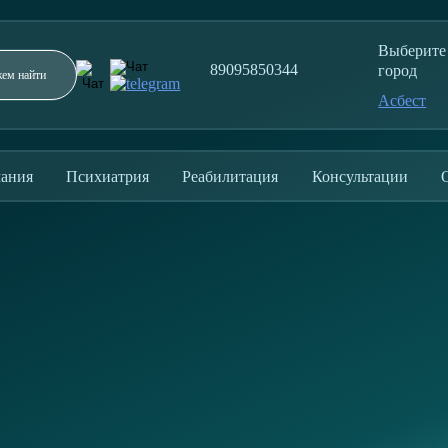
Выберите
89095850344
город
Асбест
Заполните форму и мы перезвоним в течение 5
минут
ания
Психиатрия
Реабилитация
Консультации
ОТПРАВИТЬ
Отправляя заявку, вы соглашаетесь с политикой
конфиденциальности