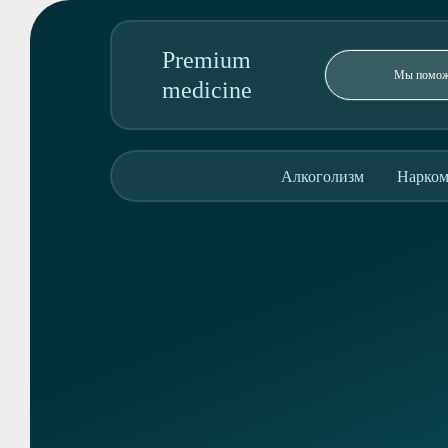
Premium
medicine
89095850344
Алкоголизм
Нарком
Адрес колл-центра:
7, микрорайон Больничный Городок
Алкоголизм
Наркомания
Реабилитация
Консультация
О клинике
Контакты