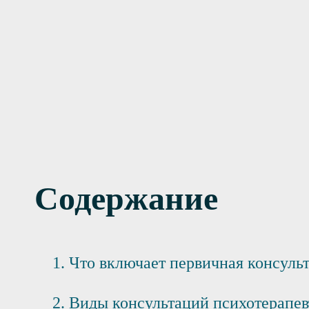
сультация в клинике
сультация с выездом на дом
Содержание
Что включает первичная консуль
Виды консультаций психотерапев