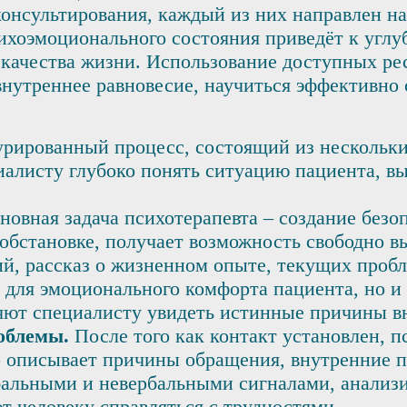
 консультирования, каждый из них направлен 
ихоэмоционального состояния приведёт к угл
ачества жизни. Использование доступных рес
нутреннее равновесие, научиться эффективно
урированный процесс, состоящий из нескольки
иалисту глубоко понять ситуацию пациента, в
овная задача психотерапевта – создание безо
обстановке, получает возможность свободно в
й, рассказ о жизненном опыте, текущих пробл
 для эмоционального комфорта пациента, но и
ляют специалисту увидеть истинные причины в
облемы.
После того как контакт установлен, п
 описывает причины обращения, внутренние п
бальными и невербальными сигналами, анализ
 человеку справляться с трудностями.