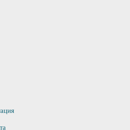
тация
та